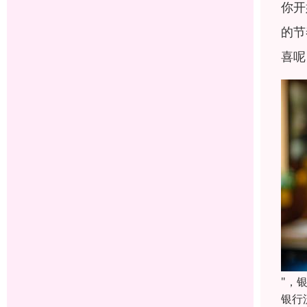
你开
的节
喜呢
"，
银行