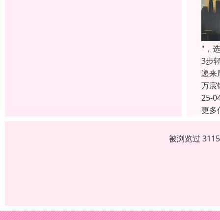
"，
3步
递来
万宸
25-0
更多
被浏览过 311