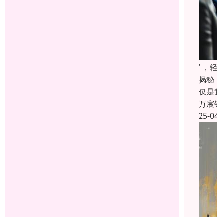
"，
揭秘
仅是
万宸
25-0