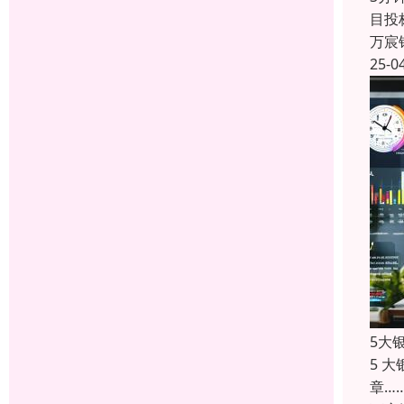
目投
万宸
25-0
5大
5 
章…