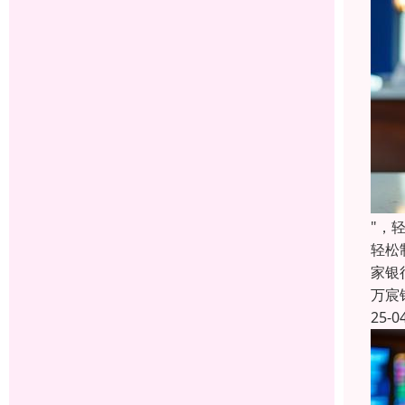
"，
轻松
家银
万宸
25-0