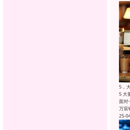
5，
5 
面对
万宸
25-0