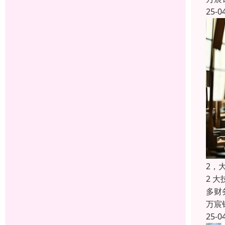
25-0
2，
2 
多财
万宸
25-0