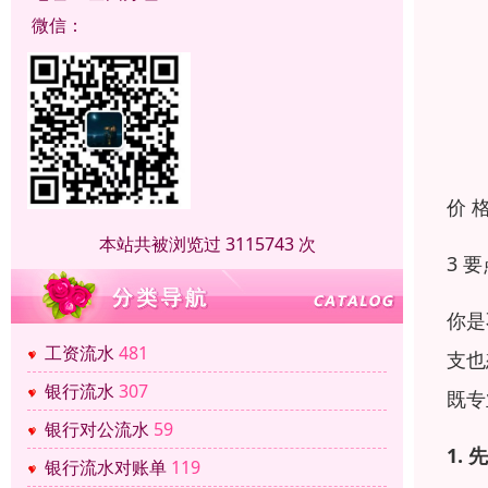
微信：
价 
本站共被浏览过 3115743 次
3 
你是
工资流水
481
支也
银行流水
307
既专
银行对公流水
59
1.
银行流水对账单
119