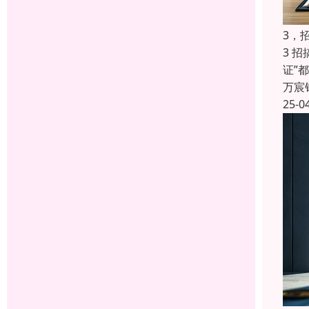
3，
3 
证”
万宸
25-0