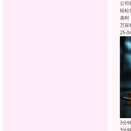
公司
轻松
表时
万宸
25-0
3分
3分