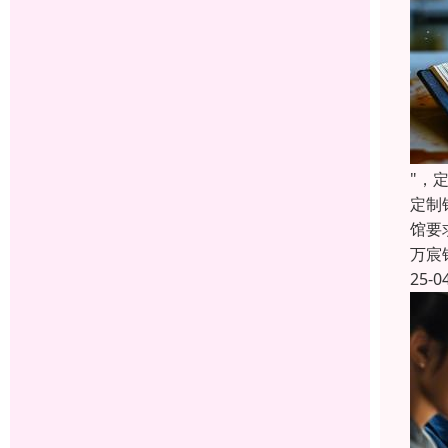
"，
定制
馆要
万宸
25-0