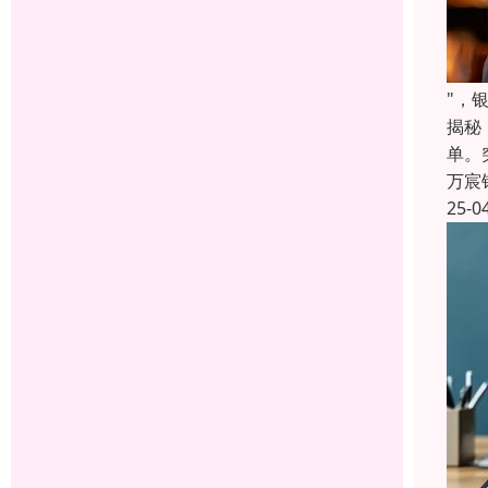
"，
揭秘
单。
万宸
25-0