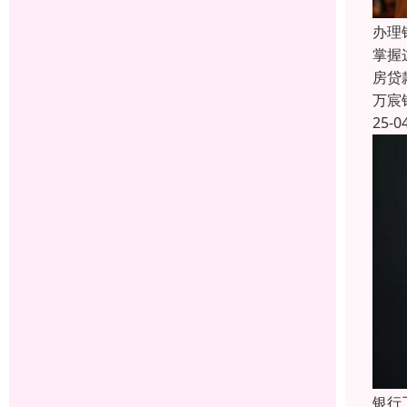
办理
掌握
房贷
万宸
25-0
银行