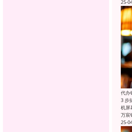
25-0
代办
3 
机屏
万宸
25-0