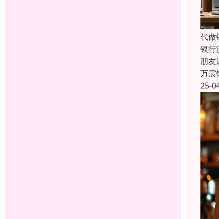
代做
银行
朋友
万宸
25-0