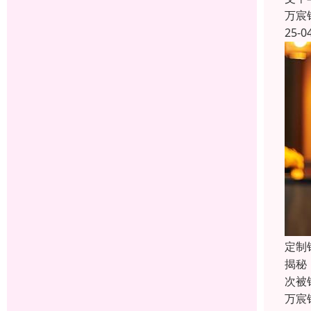
万宸
25-0
定制
揭秘
次被
万宸