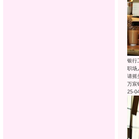
银行
职场
请摇
万宸
25-0