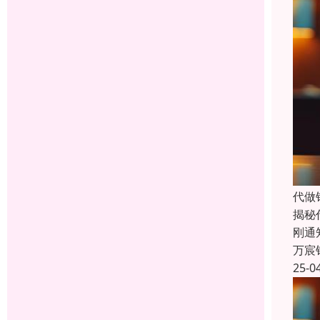
代做
揭秘
刚通
万宸
25-0