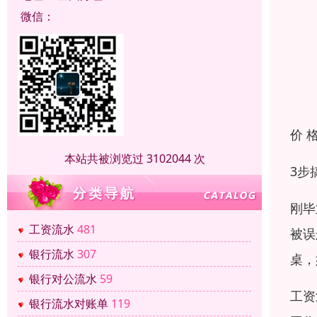
微信：
价 
本站共被浏览过 3102044 次
3步
刚毕
工资流水
481
被误
银行流水
307
桌，
银行对公流水
59
工资
银行流水对账单
119