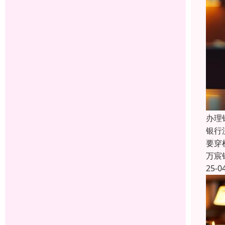
办理
银行
要穿
万宸
25-0