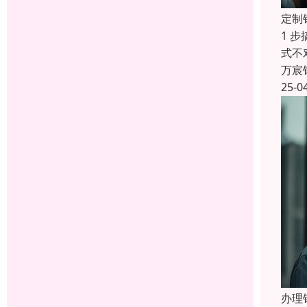
定制
1 
式不
万宸
25-0
办理